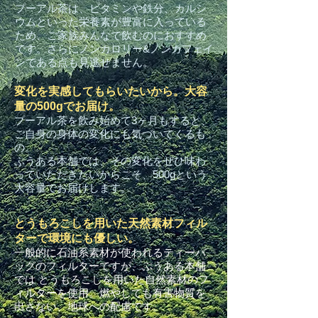
プーアル茶は、ビタミンや鉄分、カルシ
ウムといった栄養素が豊富に入っている
ため、ご家族みんなで飲むのにおすすめ
です。さらにノンカロリー&ノンカフェイ
ンである点も見逃せません。
変化を実感してもらいたいから。大容
量の500gでお届け。
プーアル茶を飲み始めて3ヶ月もすると、
ご自身の身体の変化にも気づいてくるも
の。
ぷうある本舗では、その変化をぜひ味わ
っていただきたいからこそ、500gという
大容量でお届けします。
とうもろこしを用いた天然素材フィル
ターで環境にも優しい。
一般的に石油系素材が使われるティーバ
ッグのフィルターですが、ぷうある本舗
では とうもろこしを用いた自然素材のフ
ィルターを使用。燃やしても有害物質を
出さない、地球への配慮です。