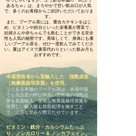
らっしゃいますが、ぷうある本舗の『JCぷう
あるちゃ』は、まろやかで甘い飲み口が人気
で、多くのお客様からご好評いただいておりま
す。
また、プーアル茶には、重合カテキンをはじ
め、ビタミンや鉄分といった栄養素が豊富で、
妊婦さんや赤ちゃんでも飲むことができる安全
性も人気の秘密です。美味しくて、身体にも優
しいプーアル茶を、ぜひ一度飲んでみてくださ
い。夏はアイスで麦茶代わりといった飲み方も
おすすめです。
本場雲南省から直輸入した、強熟成茶
（無農薬栽培茶葉）を使用。
ぷうある本舗のプーアル茶は、本場中国
でも高品質の呼び声高い雲南省の強熟成
茶を直接輸入。安全な無農薬栽培茶葉を
使用し、輸入後も焙煎処理を施すこと
で、上品な甘みが際立たせています。
ビタミン・鉄分・カルシウムたっぷ
り、ノンカロリー & ノンカフェイン。