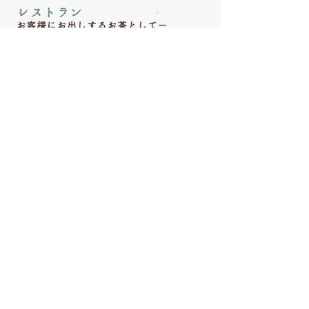
ぷうある本舗では、お客様のご希望に応じて、
当社で取り扱っているプーアル茶をお客様オリ
ジナルパッケージにて商品販売することが可能
です。茶葉・ティーバッグのどちらにも対応可
能ですので、ギフト用やイベント用など、様々
なシーンでご活用いただけます。小ロットにも
対応いたしますので、お気軽にご相談くださ
い。
0120-41-0709
FAX注文書