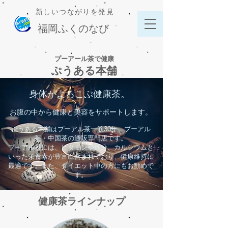
新しいつながりを発見
​福岡ふくのなび
​プーアール茶で健康
ぷうある本舗
身体がよろこぶ健康茶。
お腹の中から健康と美容をサポートします。
ぷうある本舗はプーアル茶一筋30年、プーアル
茶・中国茶の通販専門店です。
プーアル茶には、ビタミンや鉄分、カルシウムと
いった栄養素が豊富に含まれており、健康維持に
最適です。また、ダイエット中の方にもお勧めで
す。
健康茶ラインナップ