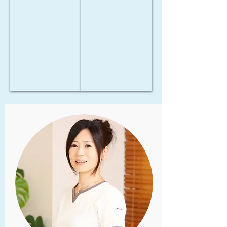
高濃度酸素化粧品
高濃度酸素化粧品
シ
ミ
MIREY
MIREY
ョ
ル
エ
パ
ン
ク
ッ
ー
セ
ソ
ン
ナ
ス
ル
シ
カ
ー
ス
ト
タ
マ
イ
ズ
シ
ス
テ
ム