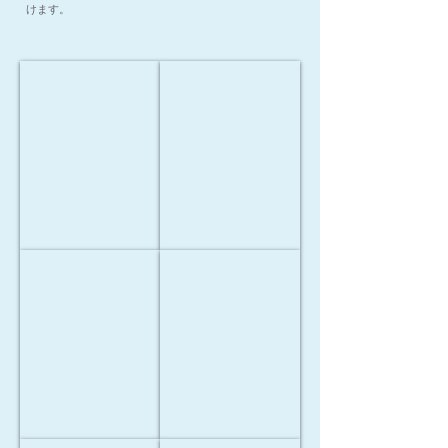
けます。
高濃度酸素オイル
高濃度酸素化粧品
O2
MIREY
​◆取扱い商品
KRAFT（オ
エ
ー
ク
ツ
セ
ー
レ
ク
ン
ラ
ト
フ
オ
高濃度酸素化粧品
高濃度酸素化粧品
ト）
イ
MIREY
MIREY
ル
エ
プ
ッ
ロ
セ
テ
ン
ク
ス
ト
ロ
デ
ー
イ