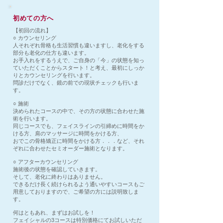
初めての方へ
【初回の流れ】
○ カウンセリング
人それぞれ骨格も生活習慣も違いますし、老化をする
部分も老化の仕方も違います。
お手入れをするうえで、ご自身の「今」の状態を知っ
ていただくことからスタート！と考え、最初にしっか
りとカウンセリングを行います。
問診だけでなく、鏡の前での現状チェックも行いま
す。
○ 施術
決められたコースの中で、その方の状態に合わせた施
術を行います。
同じコースでも、フェイスラインの引締めに時間をか
ける方、肩のマッサージに時間をかける方、
おでこの骨格矯正に時間をかける方．．．など、それ
ぞれに合わせたセミオーダー施術となります。
○ アフターカウンセリング
施術後の状態を確認していきます。
そして、老化に終わりはありません。
できるだけ長く続けられるよう通いやすいコースもご
用意しておりますので、ご希望の方には説明致しま
す。
何はともあれ、まずはお試しを！
フェイシャルの3コースは特別価格にてお試しいただ