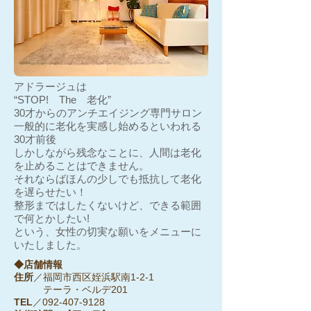
アドラージュは
“STOP! The 老化”
30才からのアンチエイジング専門サロン
一般的に老化を実感し始めるといわれる
30才前後
しかしながら残念なことに、人間は老化
を止めることはできません。
それならばほんの少しでも抵抗して老化
を遅らせたい！
整形まではしたくないけど、できる範囲
で何とかしたい!
という、女性の切実な願いをメニューに
いたしました。
◆店舗情報
住所
／福岡市西区姪浜駅南1-2-1
テーラ・ベルデ201
TEL
／092-407-9128