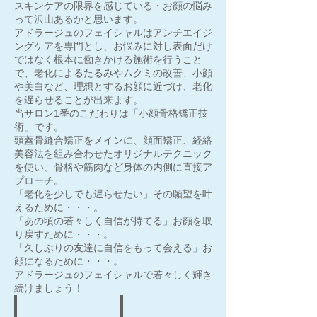
スキンケアの限界を感じている・お顔の悩み
って沢山あるかと思います。
アドラージュのフェイシャルはアンチエイジ
ングケアを専門とし、お悩みに対し表面だけ
ではなく根本に働きかける施術を行うこと
で、老化によるたるみやムクミの改善、小顔
や美白など、理想とするお顔に近づけ、老化
を遅らせることが出来ます。
当サロン1番のこだわりは「小顔骨格矯正技
術」です。
頭蓋骨縫合矯正をメインに、顔面矯正、経絡
美容法を組み合わせたオリジナルテクニック
を使い、骨格や筋肉など身体の内側に直接ア
プローチ。
「老化を少しでも遅らせたい」その願望を叶
えるために・・・。
「あの頃の若々しく自信が持てる」お顔を取
り戻すために・・・。
「久しぶりの友達に自信をもって会える」お
顔になるために・・・。
アドラージュのフェイシャルで若々しく輝き
続けましょう！