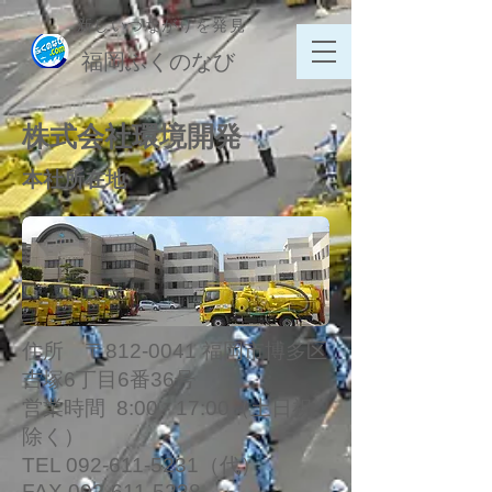
新しいつながりを発見
​福岡ふくのなび
株式会社環境開発
​本社所在地
住所 〒812-0041 福岡市博多区
吉塚6丁目6番36号
営業時間 8:00 - 17:00（土日祝
除く）
TEL
092-611-5231
（代）
FAX
092-611-5238