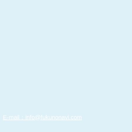
事務局｜
​無料掲載登録/お問合せ｜
​利用規約／プ
​グ
​E-mail：info@fukunonavi.com
認定