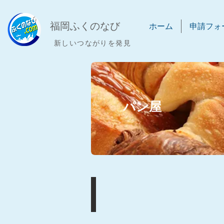
​福岡ふくのなび
ホーム
申請フォ
新しいつながりを発見
​パン屋
パン屋
掲
載
店
舗