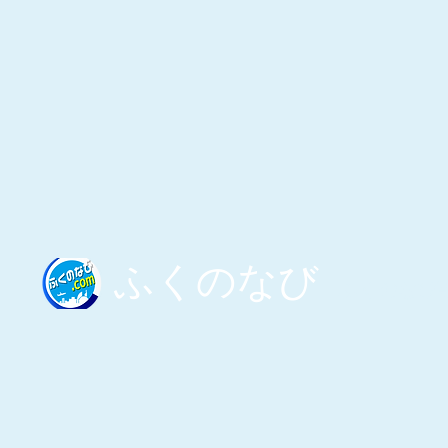
募
集
中
​ふくのなび
​ふくのなび