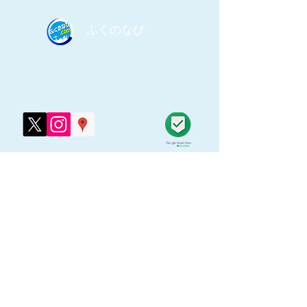
​ふくのなび
​ふくのなび事務局｜
​無料掲載登録/お問合せ｜
​利用規約／プライバシーポリシー｜
​グーグル ストリートビュー
認定コントリビューター
​E-mail：
info@fukunonavi.com
Copyright© 2026 ふくのなび All Rights
Reserved.