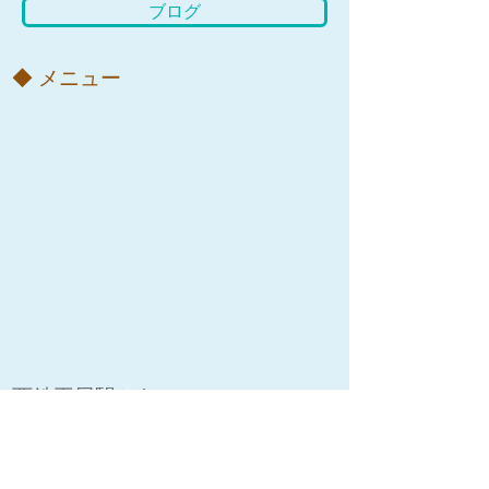
ブログ
​◆ メニュー
西鉄平尾駅から589m
​ふくのなび