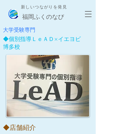
新しいつながりを発見
​福岡ふくのなび
​大学受験専門
​◆個別指導ＬｅＡＤ×イエヨビ
博多校
​◆店舗紹介