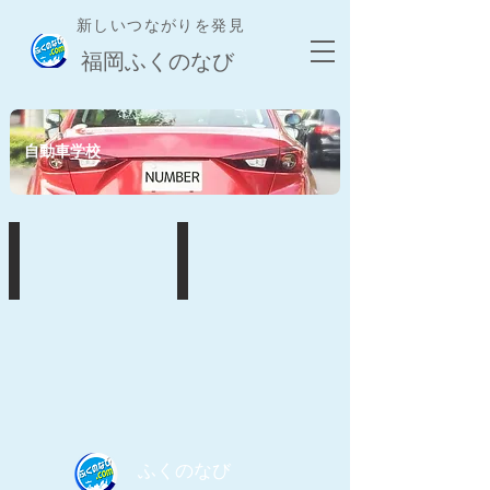
新しいつながりを発見
​福岡ふくのなび
​自動車学校
姪浜ドライビングスクール
自動車学校
福
掲
岡
載
市
企
西
業
区
募
姪
集
の
中！
浜
1
丁
​ふくのなび
目