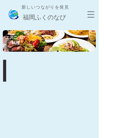
新しいつながりを発見
​福岡ふくのなび
​エスニック
料理
メキシカン料理
掲
載
店
舗
募
集
中