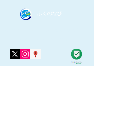
​ふくのなび
​ふくのなび事務局｜
​無料掲載登録/お問合せ｜
​利用規約／プライバシーポリシー｜
​グーグル ストリートビュー
認定コントリビューター
​E-mail：
info@fukunonavi.com
Copyright© 2026 ふくのなび All Rights