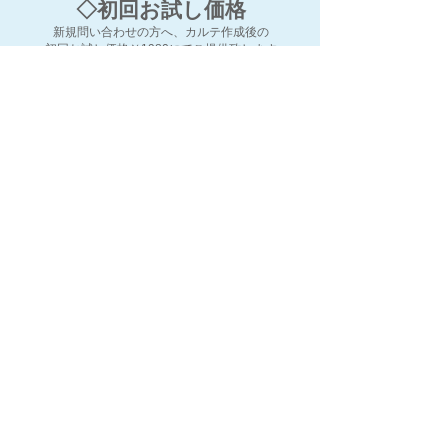
◇初回お試し価格
新規問い合わせの方へ、カルテ作成後の
初回お試し価格￥1980にてご提供致します
◆ 通常料金◆
通常料金￥5,500
（次回予約有の場合￥5,000/回)
◆ 月額プラン・年間プラン◆
※月間プラン・年間プラン料金は前
払いとなります。
◆おでかけ料金◆