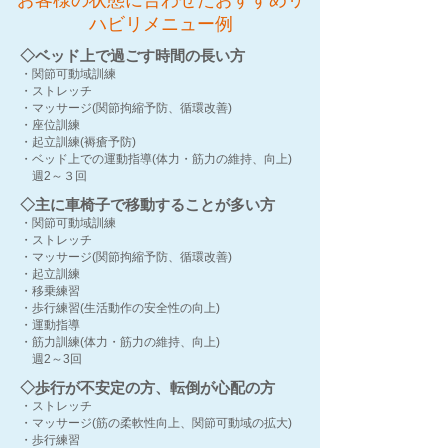
お客様の状態に合わせたおすすめリ
ハビリメニュー例
◇ベッド上で過ごす時間の長い方
・関節可動域訓練
・ストレッチ
・マッサージ(関節拘縮予防、循環改善)
・座位訓練
・起立訓練(褥瘡予防)
・ベッド上での運動指導(体力・筋力の維持、向上)
週2～３回
◇主に車椅子で移動することが多い方
・関節可動域訓練
・ストレッチ
・マッサージ(関節拘縮予防、循環改善)
・起立訓練
・移乗練習
・歩行練習(生活動作の安全性の向上)
・運動指導
・筋力訓練(体力・筋力の維持、向上)
週2～3回
◇
歩行が不安定の方、転倒が心配の方
・ストレッチ
・マッサージ(筋の柔軟性向上、関節可動域の拡大)
・歩行練習