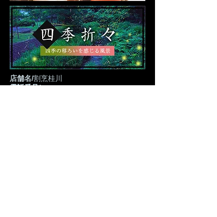
​店舗名/
割烹桂川
電話番号/
092-976-1591
住所/
〒811-2501 福岡県糟屋郡久山町大字久原
1580
営業時間/
ランチ 11:00~14:00
ディナー 18:00～23:00(22:30 OS.)
※ディナーは完全予約制です。
電話受付時間/
10:00~22:00
定休日/
不定休（詳細はお問い合わせください）
公式ホームページ