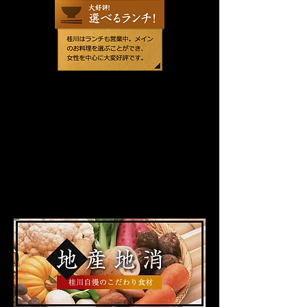
求人情報
アルバイト募集中！
職種/ホールスタッフ
内容/料理の配膳・接客・ドリ
ンク作り・会計業務
時給/800円
お問い合わせはこちら
​092-976-1591