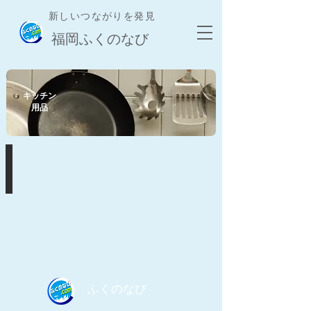
新しいつながりを発見
​福岡ふくのなび
​キッチン
用品
キッチン用品
掲
載
店
募
集
中！
​ふくのなび