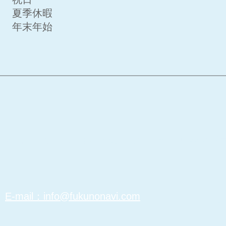
夏季休暇
年末年始
事務局｜
​無料掲載登録/お問合せ｜
​利用規約／プ
​グ
​E-mail：info@fukunonavi.com
認定