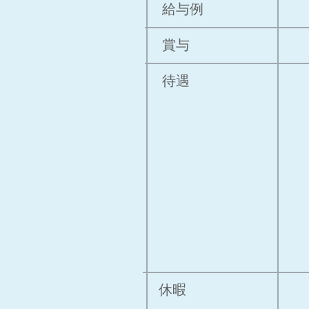
​給与例
賞与
待遇
休暇