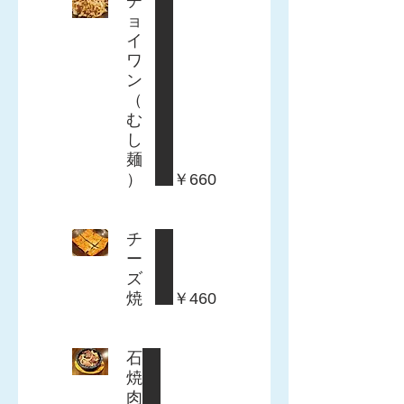
チ
ョ
イ
ワ
ン
（
む
し
麺
）
￥660
チ
ー
ズ
焼
￥460
石
焼
肉