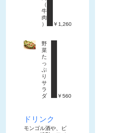
（
牛
肉
）
￥1,260
野
菜
た
っ
ぷ
り
サ
ラ
ダ
￥560
ドリンク
モンゴル酒や、ビ