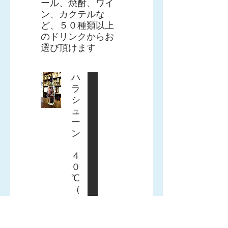
ール、焼酎、ワイ
ン、カクテルな
ど、５０種類以上
のドリンクからお
選び頂けます
ハ
ラ
シ
ュ
ー
ン
４
０
℃
（
ウ
オ
ッ