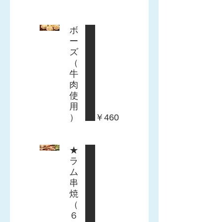
ボ
ー
ズ
（
牛
肉
使
用
）
￥460
★
ラ
ム
串
焼
（
６