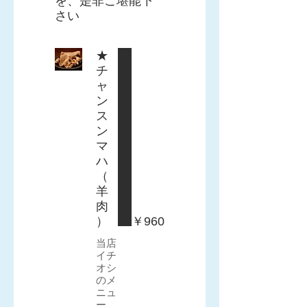
を、是非ご堪能下
さい
★
チ
ャ
ン
ス
ン
マ
ハ
（
羊
肉
）
￥960
当店
イチ
オシ
のメ
ニュ
ー