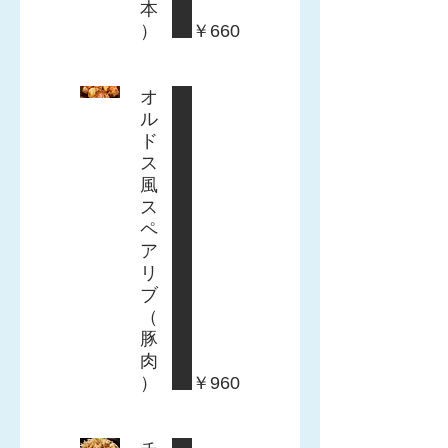
本
）
￥660
オ
ル
ド
ス
風
ス
ペ
ア
リ
ブ
（
豚
肉
）
￥960